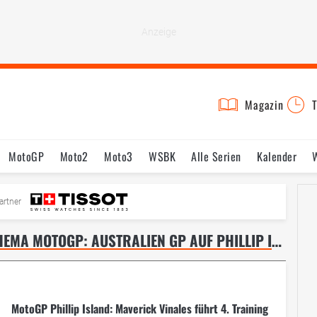
Magazin
T
MotoGP
Moto2
Moto3
WSBK
Alle Serien
Kalender
Fahrer & Teams
Bilder
Termine
artner
AKTUELLE NACHRICHTEN ZUM THEMA MOTOGP: AUSTRALIEN GP AUF PHILLIP ISLAND – SEITE 9
MotoGP Phillip Island: Maverick Vinales führt 4. Training