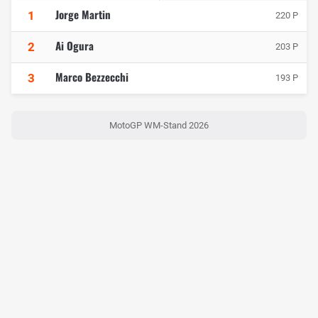
Jorge Martin
1
220 P
Ai Ogura
2
203 P
Marco Bezzecchi
3
193 P
MotoGP WM-Stand 2026