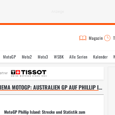
Magazin
T
MotoGP
Moto2
Moto3
WSBK
Alle Serien
Kalender
Fahrer & Teams
Bilder
Termine
artner
AKTUELLE NACHRICHTEN ZUM THEMA MOTOGP: AUSTRALIEN GP AUF PHILLIP ISLAND – SEITE 6
MotoGP Phillip Island: Strecke und Statistik zum