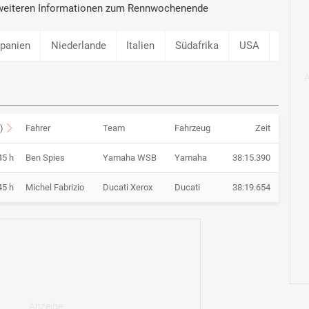
d weiteren Informationen zum Rennwochenende
panien
Niederlande
Italien
Südafrika
USA
San M
)
Fahrer
Team
Fahrzeug
Zeit
45 h
Ben Spies
Yamaha WSB
Yamaha
38:15.390
45 h
Michel Fabrizio
Ducati Xerox
Ducati
38:19.654