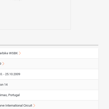
erbike WSBK
9
0. - 25.10.2009
von 14
timao, Portugal
rve International Circuit