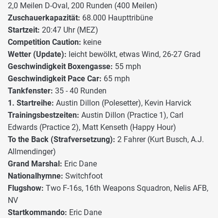
2,0 Meilen D-Oval, 200 Runden (400 Meilen)
Zuschauerkapazität:
68.000 Haupttribüne
Startzeit:
20:47 Uhr (MEZ)
Competition Caution:
keine
Wetter (Update):
leicht bewölkt, etwas Wind, 26-27 Grad
Geschwindigkeit Boxengasse:
55 mph
Geschwindigkeit Pace Car:
65 mph
Tankfenster:
35 - 40 Runden
1. Startreihe:
Austin Dillon (Polesetter), Kevin Harvick
Trainingsbestzeiten:
Austin Dillon (Practice 1), Carl
Edwards (Practice 2), Matt Kenseth (Happy Hour)
To the Back (Strafversetzung):
2 Fahrer (Kurt Busch, A.J.
Allmendinger)
Grand Marshal:
Eric Dane
Nationalhymne:
Switchfoot
Flugshow:
Two F-16s, 16th Weapons Squadron, Nelis AFB,
NV
Startkommando:
Eric Dane