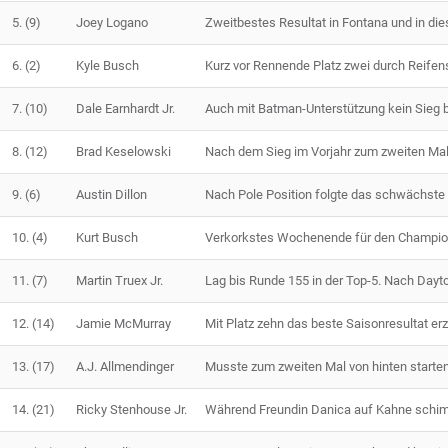
5.
(9)
Joey Logano
Zweitbestes Resultat in Fontana und in die
6.
(2)
Kyle Busch
Kurz vor Rennende Platz zwei durch Reifen
7.
(10)
Dale Earnhardt Jr.
Auch mit Batman-Unterstützung kein Sieg b
8.
(12)
Brad Keselowski
Nach dem Sieg im Vorjahr zum zweiten Mal 
9.
(6)
Austin Dillon
Nach Pole Position folgte das schwächste 
10.
(4)
Kurt Busch
Verkorkstes Wochenende für den Champio
11.
(7)
Martin Truex Jr.
Lag bis Runde 155 in der Top-5. Nach Dayt
12.
(14)
Jamie McMurray
Mit Platz zehn das beste Saisonresultat erzi
13.
(17)
A.J. Allmendinger
Musste zum zweiten Mal von hinten starte
14.
(21)
Ricky Stenhouse Jr.
Während Freundin Danica auf Kahne schimpf