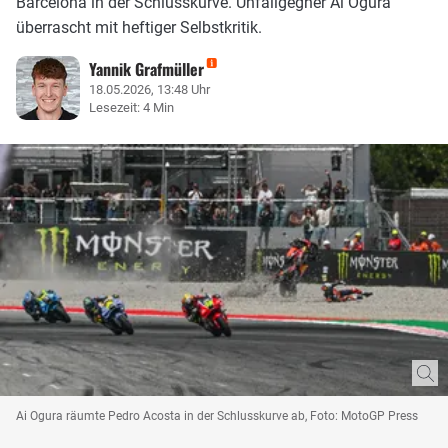
Barcelona in der Schlusskurve. Unfallgegner Ai Ogura
überrascht mit heftiger Selbstkritik.
Yannik Grafmüller
18.05.2026, 13:48 Uhr
Lesezeit: 4 Min
Ai Ogura räumte Pedro Acosta in der Schlusskurve ab, Foto: MotoGP Press