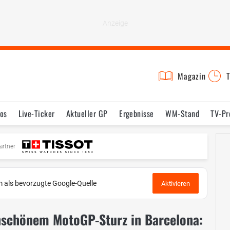
Magazin
T
os
Live-Ticker
Aktueller GP
Ergebnisse
WM-Stand
TV-P
mine
Testfahrten
Reglement
Bilder
artner
 als bevorzugte Google-Quelle
Aktivieren
nschönem MotoGP-Sturz in Barcelona: