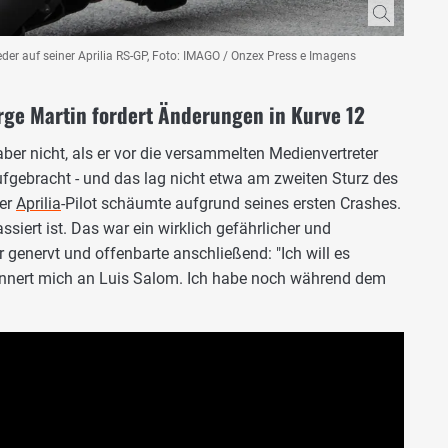
er auf seiner Aprilia RS-GP, Foto: IMAGO / Onzex Press e Imagens
rge Martin fordert Änderungen in Kurve 12
 aber nicht, als er vor die versammelten Medienvertreter
 aufgebracht - und das lag nicht etwa am zweiten Sturz des
der
Aprilia
-Pilot schäumte aufgrund seines ersten Crashes.
ssiert ist. Das war ein wirklich gefährlicher und
 genervt und offenbarte anschließend: "Ich will es
erinnert mich an Luis Salom. Ich habe noch während dem