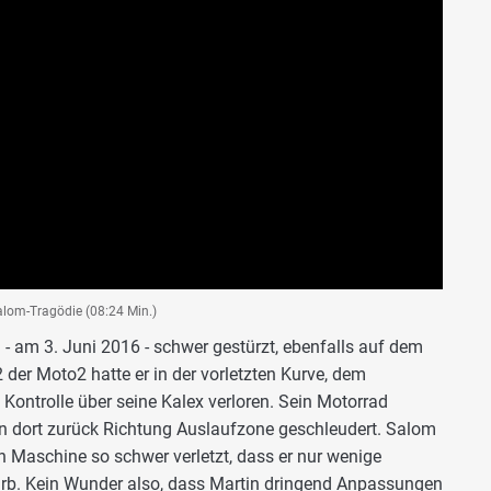
alom-Tragödie (08:24 Min.)
- am 3. Juni 2016 - schwer gestürzt, ebenfalls auf dem
 der Moto2 hatte er in der vorletzten Kurve, dem
 Kontrolle über seine Kalex verloren. Sein Motorrad
on dort zurück Richtung Auslaufzone geschleudert. Salom
n Maschine so schwer verletzt, dass er nur wenige
rb. Kein Wunder also, dass Martin dringend Anpassungen