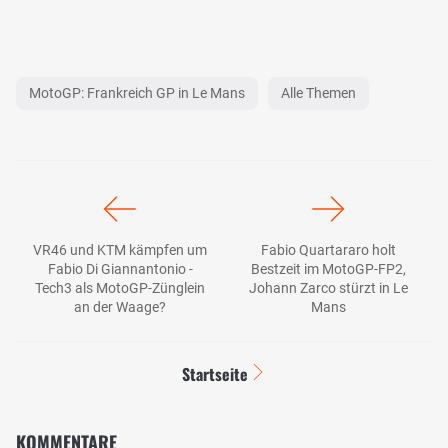
MotoGP: Frankreich GP in Le Mans
Alle Themen
VR46 und KTM kämpfen um
Fabio Quartararo holt
Fabio Di Giannantonio -
Bestzeit im MotoGP-FP2,
Tech3 als MotoGP-Zünglein
Johann Zarco stürzt in Le
an der Waage?
Mans
Startseite
KOMMENTARE