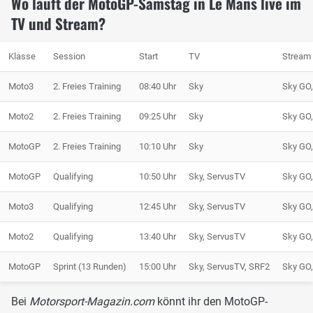
Wo läuft der MotoGP-Samstag in Le Mans live im
TV und Stream?
Klasse
Session
Start
TV
Stream
Moto3
2. Freies Training
08:40 Uhr
Sky
Sky GO
Moto2
2. Freies Training
09:25 Uhr
Sky
Sky GO
MotoGP
2. Freies Training
10:10 Uhr
Sky
Sky GO
MotoGP
Qualifying
10:50 Uhr
Sky, ServusTV
Sky GO
Moto3
Qualifying
12:45 Uhr
Sky, ServusTV
Sky GO
Moto2
Qualifying
13:40 Uhr
Sky, ServusTV
Sky GO
MotoGP
Sprint (13 Runden)
15:00 Uhr
Sky, ServusTV, SRF2
Sky GO
Bei
Motorsport-Magazin.com
könnt ihr den MotoGP-