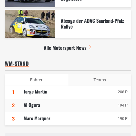
Absage der ADAC Saarland-Pfalz
Rallye
Alle Motorsport News
WM-STAND
Fahrer
Teams
Jorge Martin
1
208 P
Ai Ogura
2
194 P
Marc Marquez
3
190 P