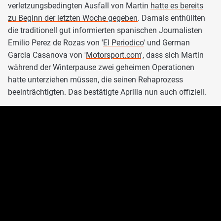
verletzungsbedingten Ausfall von Martin
hatte es bereits
zu Beginn der letzten Woche gegeben
. Damals enthüllten
die traditionell gut informierten spanischen Journalisten
Emilio Perez de Rozas von '
El Periodico
' und German
Garcia Casanova von '
Motorsport.com
', dass sich Martin
während der Winterpause zwei geheimen Operationen
hatte unterziehen müssen, die seinen Rehaprozess
beeinträchtigten. Das bestätigte Aprilia nun auch offiziell.