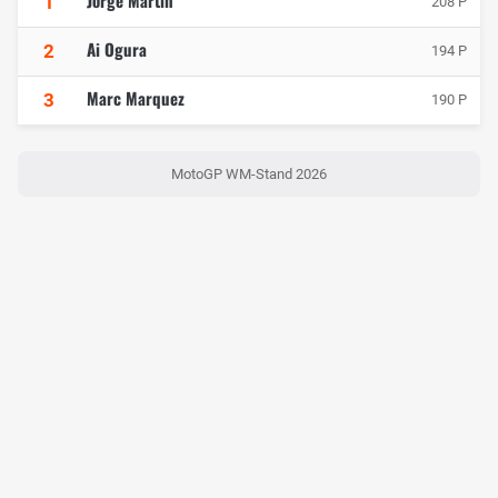
1
208 P
Ai Ogura
2
194 P
Marc Marquez
3
190 P
MotoGP WM-Stand 2026