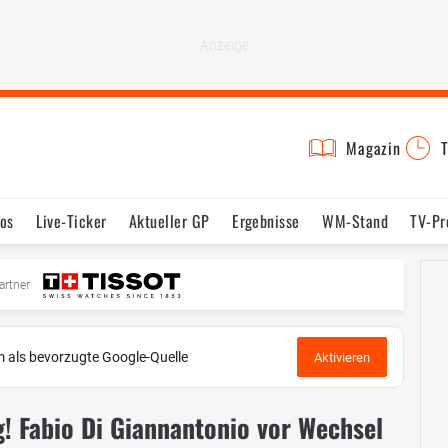
Magazin
T
os
Live-Ticker
Aktueller GP
Ergebnisse
WM-Stand
TV-P
mine
Testfahrten
Reglement
Bilder
artner
 als bevorzugte Google-Quelle
Aktivieren
! Fabio Di Giannantonio vor Wechsel