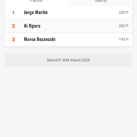
Fahrer
Teams
Jorge Martin
1
220 P
Ai Ogura
2
203 P
Marco Bezzecchi
3
193 P
MotoGP WM-Stand 2026