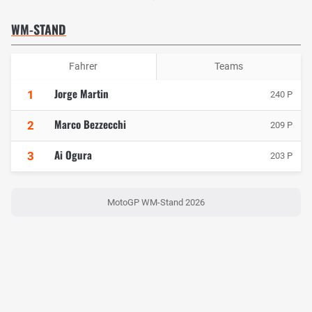
WM-STAND
Fahrer
Teams
Jorge Martin
1
240 P
Marco Bezzecchi
2
209 P
Ai Ogura
3
203 P
MotoGP WM-Stand 2026