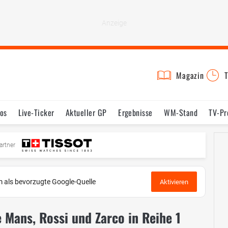
Magazin
T
os
Live-Ticker
Aktueller GP
Ergebnisse
WM-Stand
TV-P
mine
Testfahrten
Reglement
Bilder
artner
 als bevorzugte Google-Quelle
Aktivieren
e Mans, Rossi und Zarco in Reihe 1