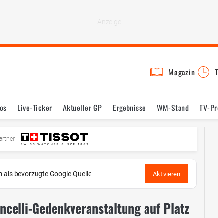
Magazin
T
os
Live-Ticker
Aktueller GP
Ergebnisse
WM-Stand
TV-P
mine
Testfahrten
Reglement
Bilder
artner
 als bevorzugte Google-Quelle
Aktivieren
ncelli-Gedenkveranstaltung auf Platz