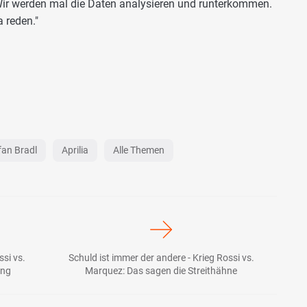
ir werden mal die Daten analysieren und runterkommen.
 reden."
fan Bradl
Aprilia
Alle Themen
si vs.
Schuld ist immer der andere - Krieg Rossi vs.
ung
Marquez: Das sagen die Streithähne