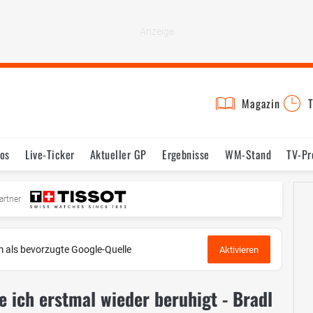
Magazin
T
os
Live-Ticker
Aktueller GP
Ergebnisse
WM-Stand
TV-P
mine
Testfahrten
Reglement
Bilder
artner
 als bevorzugte Google-Quelle
Aktivieren
be ich erstmal wieder beruhigt - Bradl