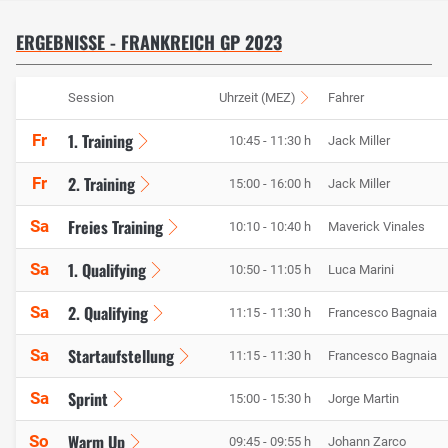
ERGEBNISSE - FRANKREICH GP 2023
Session
Uhrzeit (MEZ)
Fahrer
1. Training
Fr
10:45 - 11:30 h
Jack Miller
2. Training
Fr
15:00 - 16:00 h
Jack Miller
Freies Training
Sa
10:10 - 10:40 h
Maverick Vinales
1. Qualifying
Sa
10:50 - 11:05 h
Luca Marini
2. Qualifying
Sa
11:15 - 11:30 h
Francesco Bagnaia
Startaufstellung
Sa
11:15 - 11:30 h
Francesco Bagnaia
Sprint
Sa
15:00 - 15:30 h
Jorge Martin
Warm Up
So
09:45 - 09:55 h
Johann Zarco