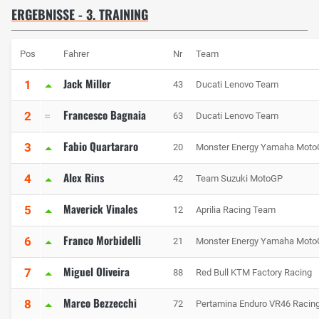
ERGEBNISSE - 3. TRAINING
Pos
Fahrer
Nr
Team
Jack Miller
1
43
Ducati Lenovo Team
Francesco Bagnaia
2
63
Ducati Lenovo Team
Fabio Quartararo
3
20
Monster Energy Yamaha Mot
Alex Rins
4
42
Team Suzuki MotoGP
Maverick Vinales
5
12
Aprilia Racing Team
Franco Morbidelli
6
21
Monster Energy Yamaha Mot
Miguel Oliveira
7
88
Red Bull KTM Factory Racing
Marco Bezzecchi
8
72
Pertamina Enduro VR46 Racin