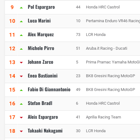
Pol Espargaro
9
44
Honda HRC Castrol
Luca Marini
10
10
Pertamina Enduro VR46 Racin
Alex Marquez
11
73
LCR Honda
Michele Pirro
12
51
Aruba.it Racing - Ducati
Johann Zarco
13
5
Prima Pramac Yamaha MotoG
Enea Bastianini
14
23
BK8 Gresini Racing MotoGP
Fabio Di Giannantonio
15
49
BK8 Gresini Racing MotoGP
Stefan Bradl
16
6
Honda HRC Castrol
Aleix Espargaro
17
41
Aprilia Racing Team
Takaaki Nakagami
18
30
LCR Honda