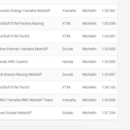
onster Energy Yamaha MotoGP
Yamaha
Michelin
1:33.562
+ 1.2
d Bull KTM Factory Racing
KTM
Michelin
1:33.636
+ 1.3
d Bull KTM Tech3
KTM
Michelin
1:33.687
+ 1.3
rima Pramac Yamaha MotoGP
Ducati
Michelin
1:33.830
+ 1.5
nda HRC Castrol
Honda
Michelin
1:33.855
+ 1.5
8 Gresini Racing MotoGP
Ducati
Michelin
1:33.897
+ 1.5
d Bull KTM Tech3
KTM
Michelin
1:34.165
+ 1.8
ithU Yamaha RNF MotoGP Team
Yamaha
Michelin
1:34.836
+ 2.5
eam Suzuki MotoGP
Suzuki
Michelin
1:37.294
+ 4.9