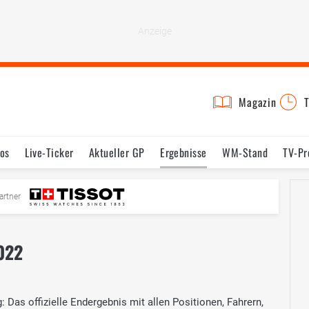
Magazin
T
os
Live-Ticker
Aktueller GP
Ergebnisse
WM-Stand
TV-P
mine
Testfahrten
Reglement
Bilder
artner
022
 Das offizielle Endergebnis mit allen Positionen, Fahrern,