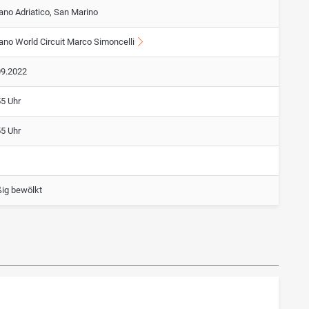
ano Adriatico, San Marino
ano World Circuit Marco Simoncelli
09.2022
55 Uhr
55 Uhr
ig bewölkt