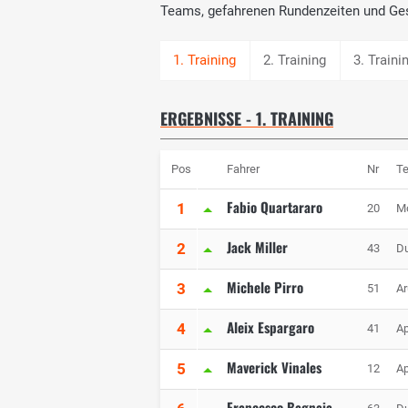
Teams, gefahrenen Rundenzeiten und Ge
2. Training
3. Traini
ERGEBNISSE - 1. TRAINING
Pos
Fahrer
Nr
T
Fabio Quartararo
1
20
M
Jack Miller
2
43
Du
Michele Pirro
3
51
Ar
Aleix Espargaro
4
41
Ap
Maverick Vinales
5
12
Ap
Francesco Bagnaia