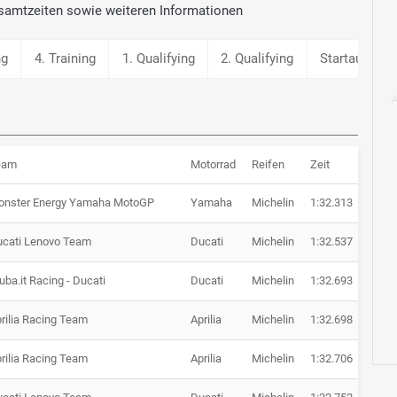
samtzeiten sowie weiteren Informationen
ng
4. Training
1. Qualifying
2. Qualifying
Startaufstell
eam
Motorrad
Reifen
Zeit
Rück
onster Energy Yamaha MotoGP
Yamaha
Michelin
1:32.313
cati Lenovo Team
Ducati
Michelin
1:32.537
+ 0.2
uba.it Racing - Ducati
Ducati
Michelin
1:32.693
+ 0.3
rilia Racing Team
Aprilia
Michelin
1:32.698
+ 0.3
rilia Racing Team
Aprilia
Michelin
1:32.706
+ 0.3