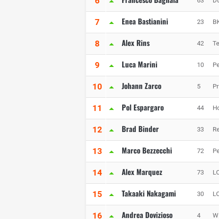
6
63
Du
Enea Bastianini
7
23
BK
Alex Rins
8
42
T
Luca Marini
9
10
Pe
Johann Zarco
10
5
P
Pol Espargaro
11
44
Ho
Brad Binder
12
33
Re
Marco Bezzecchi
13
72
Pe
Alex Marquez
14
73
L
Takaaki Nakagami
15
30
L
Andrea Dovizioso
16
4
W