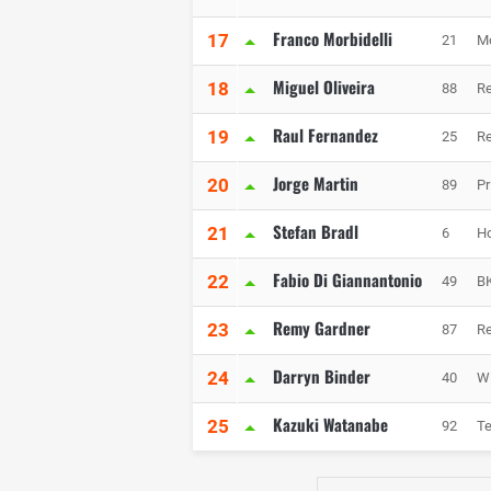
Franco Morbidelli
17
21
M
Miguel Oliveira
18
88
Re
Raul Fernandez
19
25
Re
Jorge Martin
20
89
P
Stefan Bradl
21
6
Ho
Fabio Di Giannantonio
22
49
BK
Remy Gardner
23
87
Re
Darryn Binder
24
40
W
Kazuki Watanabe
25
92
T