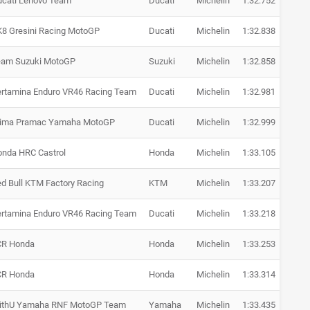
cati Lenovo Team
Ducati
Michelin
1:32.752
+ 0.4
8 Gresini Racing MotoGP
Ducati
Michelin
1:32.838
+ 0.5
eam Suzuki MotoGP
Suzuki
Michelin
1:32.858
+ 0.5
rtamina Enduro VR46 Racing Team
Ducati
Michelin
1:32.981
+ 0.6
rima Pramac Yamaha MotoGP
Ducati
Michelin
1:32.999
+ 0.6
nda HRC Castrol
Honda
Michelin
1:33.105
+ 0.7
d Bull KTM Factory Racing
KTM
Michelin
1:33.207
+ 0.8
rtamina Enduro VR46 Racing Team
Ducati
Michelin
1:33.218
+ 0.9
CR Honda
Honda
Michelin
1:33.253
+ 0.9
CR Honda
Honda
Michelin
1:33.314
+ 1.0
ithU Yamaha RNF MotoGP Team
Yamaha
Michelin
1:33.435
+ 1.1