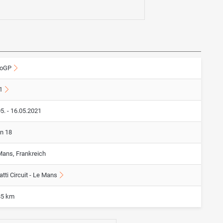
oGP
1
5. - 16.05.2021
on 18
Mans, Frankreich
tti Circuit - Le Mans
85 km