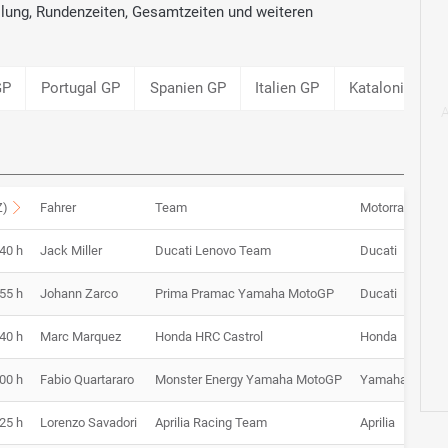
ellung, Rundenzeiten, Gesamtzeiten und weiteren
GP
Portugal GP
Spanien GP
Italien GP
Katalonien GP
Z)
Fahrer
Team
Motorrad
:40 h
Jack Miller
Ducati Lenovo Team
Ducati
1:
:55 h
Johann Zarco
Prima Pramac Yamaha MotoGP
Ducati
1:
:40 h
Marc Marquez
Honda HRC Castrol
Honda
1:
:00 h
Fabio Quartararo
Monster Energy Yamaha MotoGP
Yamaha
1:
:25 h
Lorenzo Savadori
Aprilia Racing Team
Aprilia
1: