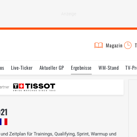
Magazin
T
os
Live-Ticker
Aktueller GP
Ergebnisse
WM-Stand
TV-P
mine
Testfahrten
Reglement
Bilder
artner
021
d Zeitplan für Trainings, Qualifying, Sprint, Warmup und