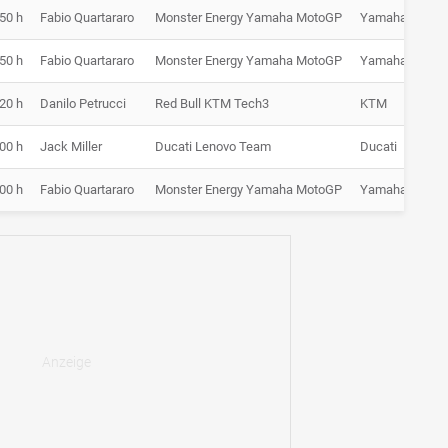
:50 h
Fabio Quartararo
Monster Energy Yamaha MotoGP
Yamaha
1:
:50 h
Fabio Quartararo
Monster Energy Yamaha MotoGP
Yamaha
1:
:20 h
Danilo Petrucci
Red Bull KTM Tech3
KTM
1:
:00 h
Jack Miller
Ducati Lenovo Team
Ducati
47:
:00 h
Fabio Quartararo
Monster Energy Yamaha MotoGP
Yamaha
1: