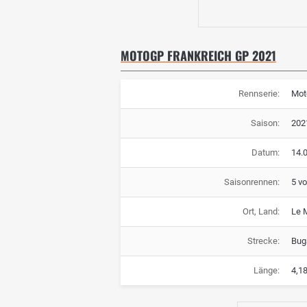
MOTOGP FRANKREICH GP 2021
Rennserie:
Mot
Saison:
202
Datum:
14.0
Saisonrennen:
5 v
Ort, Land:
Le 
Strecke:
Buga
Länge:
4,1