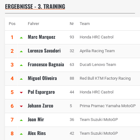
ERGEBNISSE - 3. TRAINING
Pos
Fahrer
Nr
Team
Marc Marquez
1
93
Honda HRC Castrol
Lorenzo Savadori
2
32
Aprilia Racing Team
Francesco Bagnaia
3
63
Ducati Lenovo Team
Miguel Oliveira
4
88
Red Bull KTM Factory Racing
Pol Espargaro
5
44
Honda HRC Castrol
Johann Zarco
6
5
Prima Pramac Yamaha MotoGP
Joan Mir
7
36
Team Suzuki MotoGP
Alex Rins
8
42
Team Suzuki MotoGP