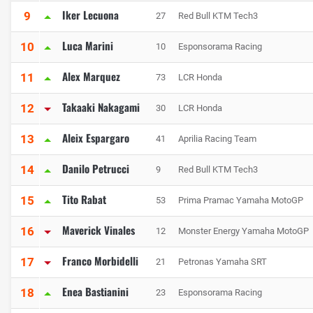
Iker Lecuona
9
27
Red Bull KTM Tech3
Luca Marini
10
10
Esponsorama Racing
Alex Marquez
11
73
LCR Honda
Takaaki Nakagami
12
30
LCR Honda
Aleix Espargaro
13
41
Aprilia Racing Team
Danilo Petrucci
14
9
Red Bull KTM Tech3
Tito Rabat
15
53
Prima Pramac Yamaha MotoGP
Maverick Vinales
16
12
Monster Energy Yamaha MotoGP
Franco Morbidelli
17
21
Petronas Yamaha SRT
Enea Bastianini
18
23
Esponsorama Racing