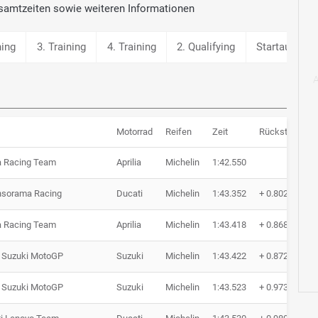
samtzeiten sowie weiteren Informationen
ning
3. Training
4. Training
2. Qualifying
Startaufstell
Motorrad
Reifen
Zeit
Rückstand
ia Racing Team
Aprilia
Michelin
1:42.550
nsorama Racing
Ducati
Michelin
1:43.352
+ 0.802
ia Racing Team
Aprilia
Michelin
1:43.418
+ 0.868
 Suzuki MotoGP
Suzuki
Michelin
1:43.422
+ 0.872
 Suzuki MotoGP
Suzuki
Michelin
1:43.523
+ 0.973