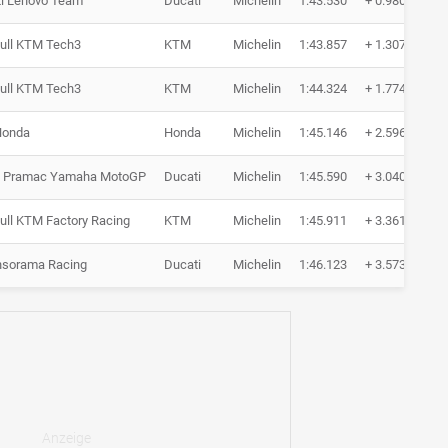
i Lenovo Team
Ducati
Michelin
1:43.530
+ 0.980
ull KTM Tech3
KTM
Michelin
1:43.857
+ 1.307
ull KTM Tech3
KTM
Michelin
1:44.324
+ 1.774
Honda
Honda
Michelin
1:45.146
+ 2.596
a Pramac Yamaha MotoGP
Ducati
Michelin
1:45.590
+ 3.040
ull KTM Factory Racing
KTM
Michelin
1:45.911
+ 3.361
nsorama Racing
Ducati
Michelin
1:46.123
+ 3.573