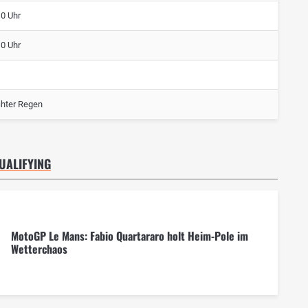
10 Uhr
10 Uhr
chter Regen
UALIFYING
MotoGP Le Mans: Fabio Quartararo holt Heim-Pole im
Wetterchaos