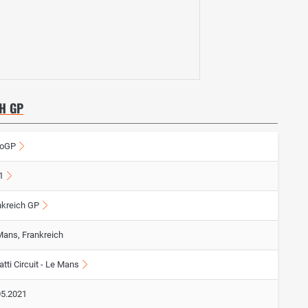
H GP
oGP
1
nkreich GP
Mans, Frankreich
tti Circuit - Le Mans
05.2021