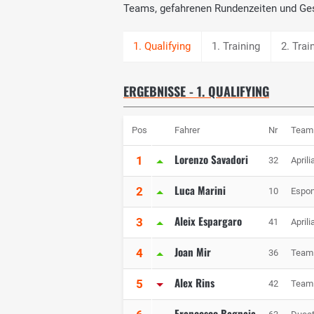
Teams, gefahrenen Rundenzeiten und Ge
1. Training
2. Trai
ERGEBNISSE - 1. QUALIFYING
Pos
Fahrer
Nr
Team
Lorenzo Savadori
1
32
April
Luca Marini
2
10
Espo
Aleix Espargaro
3
41
April
Joan Mir
4
36
Team
Alex Rins
5
42
Team
Francesco Bagnaia