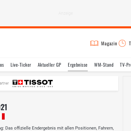
Magazin
T
os
Live-Ticker
Aktueller GP
Ergebnisse
WM-Stand
TV-P
mine
Testfahrten
Reglement
Bilder
artner
021
: Das offizielle Endergebnis mit allen Positionen, Fahrern,