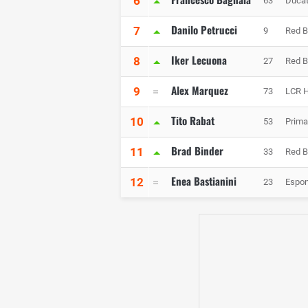
6
63
Ducat
Danilo Petrucci
7
9
Red B
Iker Lecuona
8
27
Red B
Alex Marquez
9
73
LCR 
Tito Rabat
10
53
Prim
Brad Binder
11
33
Red B
Enea Bastianini
12
23
Espo