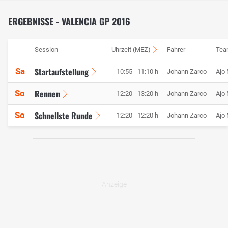
ERGEBNISSE - VALENCIA GP 2016
Session
Uhrzeit (MEZ)
Fahrer
Tea
Startaufstellung
Sa
10:55 - 11:10 h
Johann Zarco
Ajo 
Rennen
So
12:20 - 13:20 h
Johann Zarco
Ajo 
Schnellste Runde
So
12:20 - 12:20 h
Johann Zarco
Ajo 