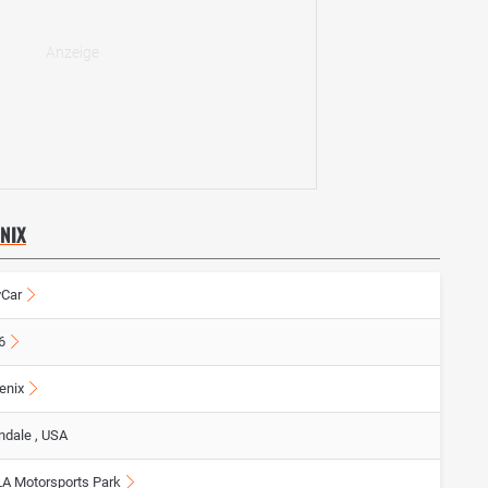
NIX
yCar
6
enix
ndale , USA
A Motorsports Park