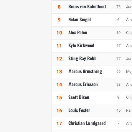
Rinus van Kalmthout
8
76
Jun
Nolan Siegel
9
6
Arr
Alex Palou
10
10
Chi
Kyle Kirkwood
11
27
And
Sting Ray Robb
12
77
Jun
Marcus Armstrong
13
66
Mey
Marcus Ericsson
14
28
And
Scott Dixon
15
9
Chi
Louis Foster
16
45
Rah
Christian Lundgaard
17
7
Arr