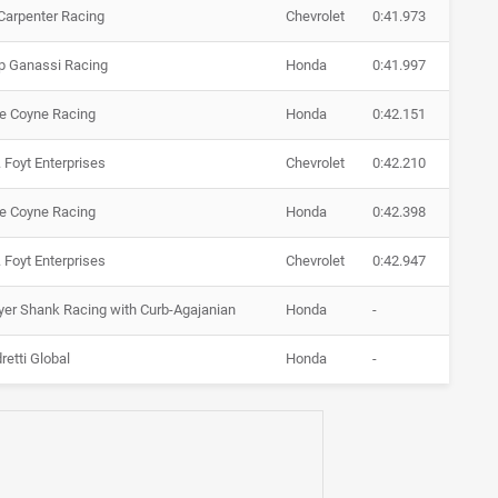
Carpenter Racing
Chevrolet
0:41.973
p Ganassi Racing
Honda
0:41.997
e Coyne Racing
Honda
0:42.151
. Foyt Enterprises
Chevrolet
0:42.210
e Coyne Racing
Honda
0:42.398
. Foyt Enterprises
Chevrolet
0:42.947
er Shank Racing with Curb-Agajanian
Honda
-
retti Global
Honda
-