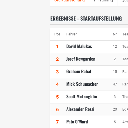
ERGEBNISSE - STARTAUFSTELLUNG
Pos
Fahrer
Nr
Te
David Malukas
1
12
Te
Josef Newgarden
2
2
Te
Graham Rahal
3
15
Rah
Mick Schumacher
4
47
Rah
Scott McLaughlin
5
3
Te
Alexander Rossi
6
20
Ed 
Pato O´Ward
7
5
Arr