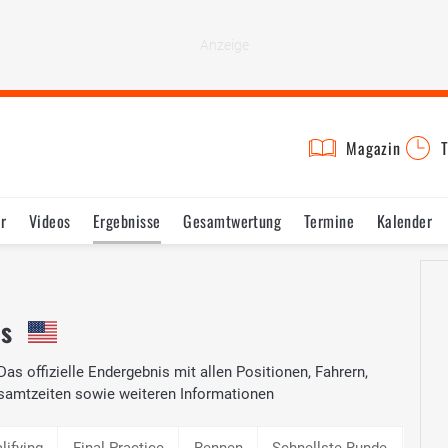
Magazin
T
r
Videos
Ergebnisse
Gesamtwertung
Termine
Kalender
is
Das offizielle Endergebnis mit allen Positionen, Fahrern,
samtzeiten sowie weiteren Informationen
lifying
Final Practice
Rennen
Schnellste Runde
Führ