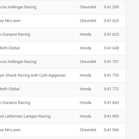
cos Hollinger Racing
Chevrolet
0:41.559
ow McLaren
Chevrolet
0:41.620
p Ganassi Racing
Honda
0:41.623
retti Global
Honda
0:41.648
cos Hollinger Racing
Chevrolet
0:41.731
er Shank Racing with Curb-Agajanian
Honda
0:41.755
retti Global
Honda
0:41.772
p Ganassi Racing
Honda
0:41.843
al Letterman Lanigan Racing
Honda
0:41.903
ow McLaren
Chevrolet
0:41.966