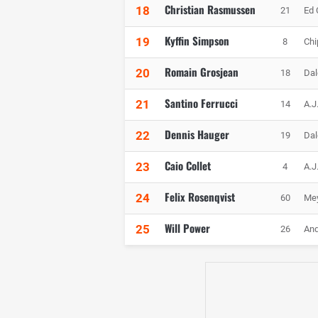
Christian Rasmussen
18
21
Ed 
Kyffin Simpson
19
8
Chi
Romain Grosjean
20
18
Dal
Santino Ferrucci
21
14
A.J
Dennis Hauger
22
19
Dal
Caio Collet
23
4
A.J
Felix Rosenqvist
24
60
Mey
Will Power
25
26
And