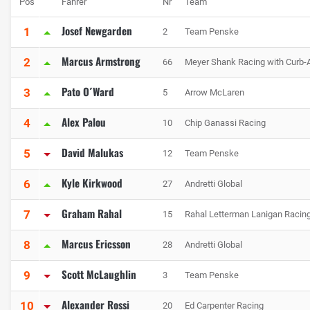
Pos
Fahrer
Nr
Team
Josef Newgarden
1
2
Team Penske
Marcus Armstrong
2
66
Meyer Shank Racing with Curb-
Pato O´Ward
3
5
Arrow McLaren
Alex Palou
4
10
Chip Ganassi Racing
David Malukas
5
12
Team Penske
Kyle Kirkwood
6
27
Andretti Global
Graham Rahal
7
15
Rahal Letterman Lanigan Racin
Marcus Ericsson
8
28
Andretti Global
Scott McLaughlin
9
3
Team Penske
Alexander Rossi
10
20
Ed Carpenter Racing