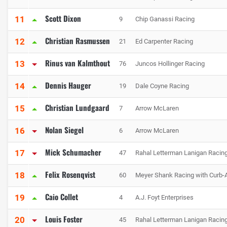
Scott Dixon
11
9
Chip Ganassi Racing
Christian Rasmussen
12
21
Ed Carpenter Racing
Rinus van Kalmthout
13
76
Juncos Hollinger Racing
Dennis Hauger
14
19
Dale Coyne Racing
Christian Lundgaard
15
7
Arrow McLaren
Nolan Siegel
16
6
Arrow McLaren
Mick Schumacher
17
47
Rahal Letterman Lanigan Racin
Felix Rosenqvist
18
60
Meyer Shank Racing with Curb-
Caio Collet
19
4
A.J. Foyt Enterprises
Louis Foster
20
45
Rahal Letterman Lanigan Racin