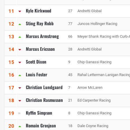
Kyle Kirkwood
11
27
Andretti Global
Sting Ray Robb
12
77
Juncos Hollinger Racing
Marcus Armstrong
13
66
Meyer Shank Racing with Curb-
Marcus Ericsson
14
28
Andretti Global
Scott Dixon
15
9
Chip Ganassi Racing
Louis Foster
16
45
Rahal Letterman Lanigan Racin
Christian Lundgaard
17
7
Arrow McLaren
Christian Rasmussen
18
21
Ed Carpenter Racing
Kyffin Simpson
19
8
Chip Ganassi Racing
Romain Grosjean
20
18
Dale Coyne Racing