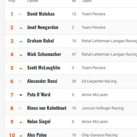
Pos
Fahrer
Nr
Team
David Malukas
1
12
Team Penske
Josef Newgarden
2
2
Team Penske
Graham Rahal
3
15
Rahal Letterman Lanigan Racin
Mick Schumacher
4
47
Rahal Letterman Lanigan Racin
Scott McLaughlin
5
3
Team Penske
Alexander Rossi
6
20
Ed Carpenter Racing
Pato O´Ward
7
5
Arrow McLaren
Rinus van Kalmthout
8
76
Juncos Hollinger Racing
Nolan Siegel
9
6
Arrow McLaren
Alex Palou
10
10
Chip Ganassi Racing