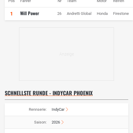
Pos
Fahrer
Nr
Team
Motor
Reifen
Will Power
1
26
Andretti Global
Honda
Firestone
SCHNELLSTE RUNDE - INDYCAR PHOENIX
Rennserie:
IndyCar
Saison:
2026