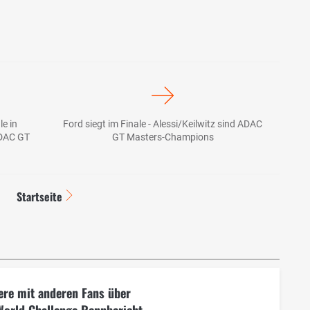
e in
Ford siegt im Finale - Alessi/Keilwitz sind ADAC
ADAC GT
GT Masters-Champions
Startseite
ere mit anderen Fans über
World Challenge Rennbericht