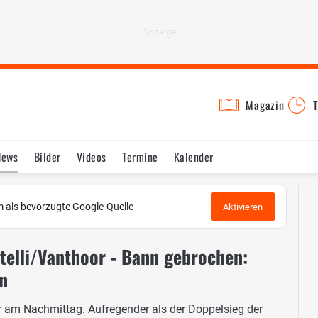
Magazin
T
News
Bilder
Videos
Termine
Kalender
 als bevorzugte Google-Quelle
Aktivieren
elli/Vanthoor - Bann gebrochen:
n
r am Nachmittag. Aufregender als der Doppelsieg der