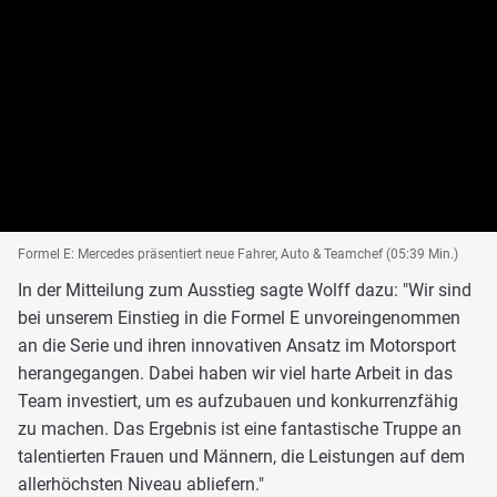
Formel E: Mercedes präsentiert neue Fahrer, Auto & Teamchef (05:39 Min.)
In der Mitteilung zum Ausstieg sagte Wolff dazu: "Wir sind
bei unserem Einstieg in die Formel E unvoreingenommen
an die Serie und ihren innovativen Ansatz im Motorsport
herangegangen. Dabei haben wir viel harte Arbeit in das
Team investiert, um es aufzubauen und konkurrenzfähig
zu machen. Das Ergebnis ist eine fantastische Truppe an
talentierten Frauen und Männern, die Leistungen auf dem
allerhöchsten Niveau abliefern."