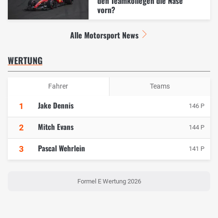
den Teamkollegen die Nase
vorn?
Alle Motorsport News
WERTUNG
Fahrer
Teams
Jake Dennis
1
146 P
Mitch Evans
2
144 P
Pascal Wehrlein
3
141 P
Formel E Wertung 2026