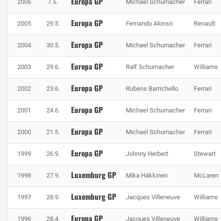
Europa GP
2006
7.5.
Michael Schumacher
Ferrari
Europa GP
2005
29.5.
Fernando Alonso
Renault
Europa GP
2004
30.5.
Michael Schumacher
Ferrari
Europa GP
2003
29.6.
Ralf Schumacher
Williams
Europa GP
2002
23.6.
Rubens Barrichello
Ferrari
Europa GP
2001
24.6.
Michael Schumacher
Ferrari
Europa GP
2000
21.5.
Michael Schumacher
Ferrari
Europa GP
1999
26.9.
Johnny Herbert
Stewart
Luxemburg GP
1998
27.9.
Mika Häkkinen
McLaren
Luxemburg GP
1997
28.9.
Jacques Villeneuve
Williams
Europa GP
1996
28.4.
Jacques Villeneuve
Williams