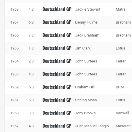
Deutschland GP
1968
4.8.
Jackie Stewart
Matra
Deutschland GP
1967
6.8.
Denny Hulme
Brabham
Deutschland GP
1966
7.8.
Jack Brabham
Brabham
Deutschland GP
1965
1.8.
Jim Clark
Lotus
Deutschland GP
1964
2.8.
John Surtees
Ferrari
Deutschland GP
1963
4.8.
John Surtees
Ferrari
Deutschland GP
1962
5.8.
Graham Hill
BRM
Deutschland GP
1961
6.8.
Stirling Moss
Lotus
Deutschland GP
1958
3.8.
Tony Brooks
Vanwall
Deutschland GP
1957
4.8.
Juan Manuel Fangio
Maserati