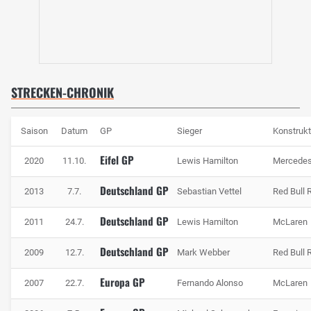
STRECKEN-CHRONIK
Saison
Datum
GP
Sieger
Konstrukt
Eifel GP
2020
11.10.
Lewis Hamilton
Mercede
Deutschland GP
2013
7.7.
Sebastian Vettel
Red Bull 
Deutschland GP
2011
24.7.
Lewis Hamilton
McLaren
Deutschland GP
2009
12.7.
Mark Webber
Red Bull 
Europa GP
2007
22.7.
Fernando Alonso
McLaren