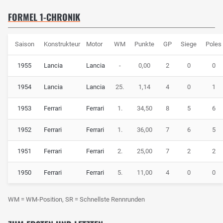
FORMEL 1-CHRONIK
Saison
Konstrukteur
Motor
WM
Punkte
GP
Siege
Poles
1955
Lancia
Lancia
-
0,00
2
0
0
1954
Lancia
Lancia
25.
1,14
4
0
1
1953
Ferrari
Ferrari
1.
34,50
8
5
6
1952
Ferrari
Ferrari
1.
36,00
7
6
5
1951
Ferrari
Ferrari
2.
25,00
7
2
2
1950
Ferrari
Ferrari
5.
11,00
4
0
0
WM = WM-Position, SR = Schnellste Rennrunden