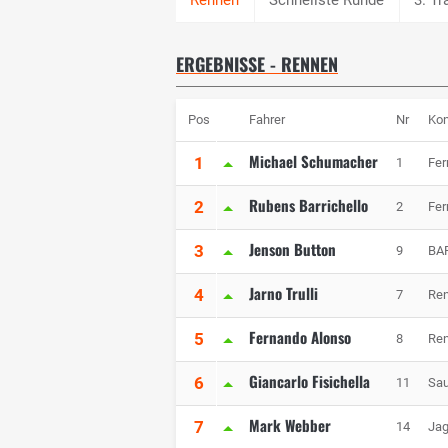
ERGEBNISSE - RENNEN
Pos
Fahrer
Nr
Kon
Michael Schumacher
1
1
Fer
Rubens Barrichello
2
2
Fer
Jenson Button
3
9
BA
Jarno Trulli
4
7
Ren
Fernando Alonso
5
8
Ren
Giancarlo Fisichella
6
11
Sau
Mark Webber
7
14
Jag