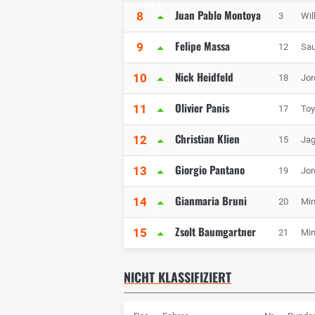
Juan Pablo Montoya
8
3
Wil
Felipe Massa
9
12
Sau
Nick Heidfeld
10
18
Jor
Olivier Panis
11
17
Toy
Christian Klien
12
15
Jag
Giorgio Pantano
13
19
Jor
Gianmaria Bruni
14
20
Min
Zsolt Baumgartner
15
21
Min
NICHT KLASSIFIZIERT