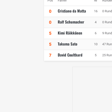
Pos
Fahrer
Nr
Runde
Cristiano da Matta
0
16
0 Run
Ralf Schumacher
0
4
0 Run
Kimi Räikkönen
5
6
9 Run
Takuma Sato
5
10
47 Ru
David Coulthard
7
5
25 Ru