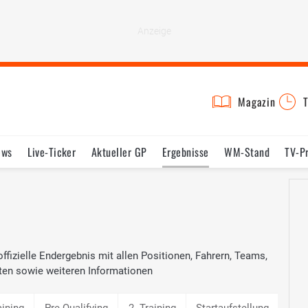
Magazin
T
ews
Live-Ticker
Aktueller GP
Ergebnisse
WM-Stand
TV-P
lder
Termine
Statistik
Testfahrten
Reglement
Lexikon
fizielle Endergebnis mit allen Positionen, Fahrern, Teams,
ten sowie weiteren Informationen
aining
Pre-Qualifying
2. Training
Startaufstellung
4. T