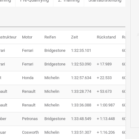
strukteur
Motor
Reifen
Zeit
Rückstand
Runden
rari
Ferrari
Bridgestone
1:32:35.101
60 Runde
rari
Ferrari
Bridgestone
1:32:53.090
+ 17.989
60 Runde
R
Honda
Michelin
1:32:57.634
+ 22.533
60 Runde
ault
Renault
Michelin
1:33:28.774
+ 53.673
60 Runde
ault
Renault
Michelin
1:33:36.088
+ 1:00.987
60 Runde
ber
Petronas
Bridgestone
1:33:48.549
+ 1:13.448
60 Runde
uar
Cosworth
Michelin
1:33:51.307
+ 1:16.206
60 Runde