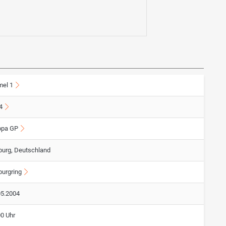
mel 1
4
opa GP
burg, Deutschland
burgring
05.2004
00 Uhr