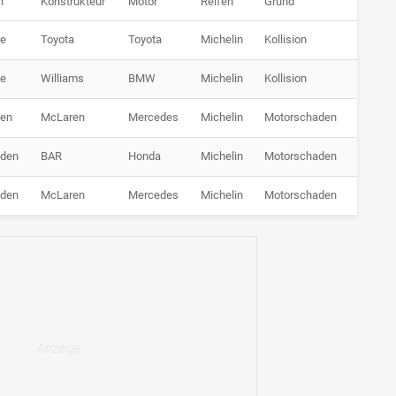
n
Konstrukteur
Motor
Reifen
Grund
de
Toyota
Toyota
Michelin
Kollision
de
Williams
BMW
Michelin
Kollision
den
McLaren
Mercedes
Michelin
Motorschaden
nden
BAR
Honda
Michelin
Motorschaden
nden
McLaren
Mercedes
Michelin
Motorschaden