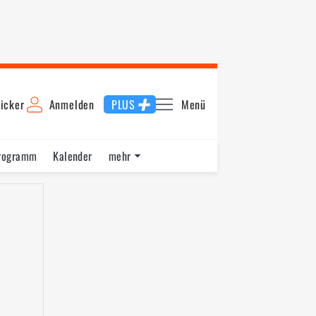
icker
Anmelden
PLUS
Menü
rogramm
Kalender
mehr
F1 Datenbank
Jobs
Über uns
raining
Qualifying
1. Training