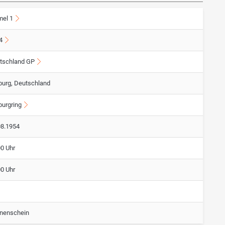
mel 1
4
tschland GP
burg, Deutschland
burgring
08.1954
00 Uhr
00 Uhr
nenschein