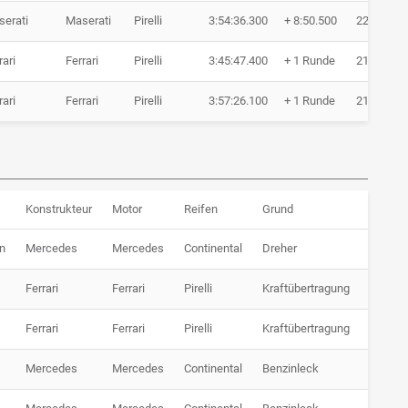
erati
Maserati
Pirelli
3:54:36.300
+ 8:50.500
22 Runde
rari
Ferrari
Pirelli
3:45:47.400
+ 1 Runde
21 Runde
rari
Ferrari
Pirelli
3:57:26.100
+ 1 Runde
21 Runde
Konstrukteur
Motor
Reifen
Grund
n
Mercedes
Mercedes
Continental
Dreher
Ferrari
Ferrari
Pirelli
Kraftübertragung
Ferrari
Ferrari
Pirelli
Kraftübertragung
Mercedes
Mercedes
Continental
Benzinleck