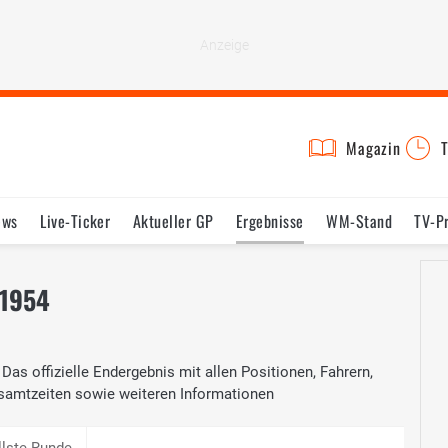
Magazin
T
ews
Live-Ticker
Aktueller GP
Ergebnisse
WM-Stand
TV-P
lder
Termine
Statistik
Testfahrten
Reglement
Lexikon
 1954
as offizielle Endergebnis mit allen Positionen, Fahrern,
samtzeiten sowie weiteren Informationen
llste Runde