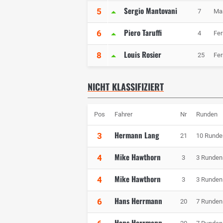
Sergio Mantovani
5
7
Mas
Piero Taruffi
6
4
Fer
Louis Rosier
8
25
Fer
NICHT KLASSIFIZIERT
Pos
Fahrer
Nr
Runden
Hermann Lang
3
21
10 Runde
Mike Hawthorn
4
3
3 Runden
Mike Hawthorn
4
3
3 Runden
Hans Herrmann
6
20
7 Runden
Hans Herrmann