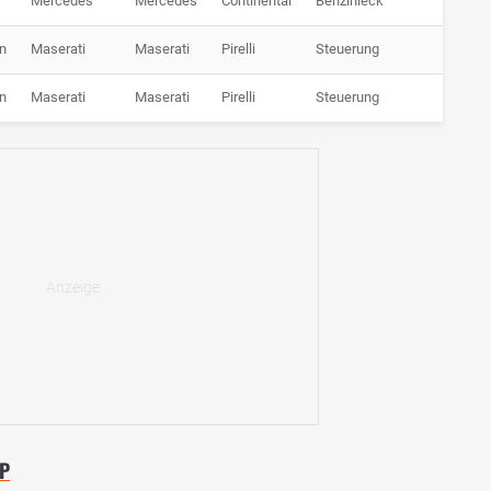
Mercedes
Mercedes
Continental
Benzinleck
n
Maserati
Maserati
Pirelli
Steuerung
n
Maserati
Maserati
Pirelli
Steuerung
GP