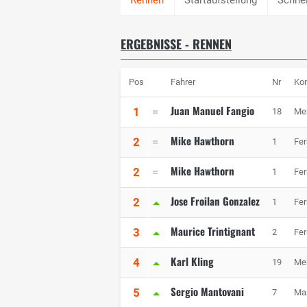
ERGEBNISSE - RENNEN
Pos
Fahrer
Nr
Kon
Juan Manuel Fangio
1
18
Me
Mike Hawthorn
2
1
Fer
Mike Hawthorn
2
1
Fer
Jose Froilan Gonzalez
2
1
Fer
Maurice Trintignant
3
2
Fer
Karl Kling
4
19
Me
Sergio Mantovani
5
7
Mas