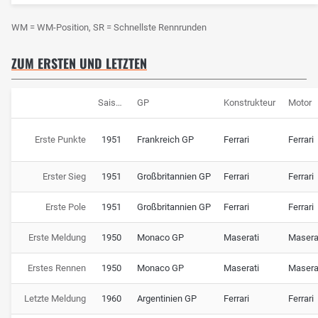
WM = WM-Position, SR = Schnellste Rennrunden
ZUM ERSTEN UND LETZTEN
Saison
GP
Konstrukteur
Motor
Erste Punkte
1951
Frankreich GP
Ferrari
Ferrari
Erster Sieg
1951
Großbritannien GP
Ferrari
Ferrari
Erste Pole
1951
Großbritannien GP
Ferrari
Ferrari
Erste Meldung
1950
Monaco GP
Maserati
Masera
Erstes Rennen
1950
Monaco GP
Maserati
Masera
Letzte Meldung
1960
Argentinien GP
Ferrari
Ferrari