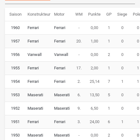
Saison
Konstrukteur
Motor
WM
Punkte
GP
Siege
Pol
1960
Ferrari
Ferrari
-
0,00
1
0
0
1957
Ferrari
Ferrari
20.
1,00
1
0
0
1956
Vanwall
Vanwall
-
0,00
2
0
0
1955
Ferrari
Ferrari
17.
2,00
1
0
1
1954
Ferrari
Ferrari
2.
25,14
7
1
1
1953
Maserati
Maserati
6.
13,50
5
0
0
1952
Maserati
Maserati
9.
6,50
1
0
0
1951
Ferrari
Ferrari
3.
24,00
6
1
1
1950
Maserati
Maserati
-
0,00
2
0
0