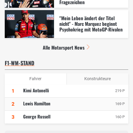
Fragezeichen
"Mein Leben ändert der Titel
nicht" - Marc Marquez beginnt
Psychokrieg mit MotoGP-Rivalen
Alle Motorsport News
F1-WM-STAND
Fahrer
Konstrukteure
Kimi Antonelli
1
219 P
Lewis Hamilton
2
169 P
George Russell
3
160 P