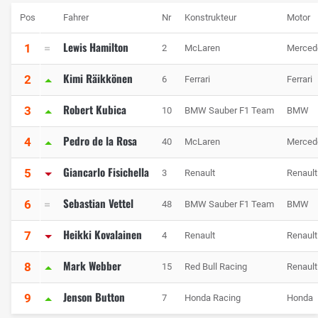
Pos
Fahrer
Nr
Konstrukteur
Motor
Lewis Hamilton
1
2
McLaren
Merced
Kimi Räikkönen
2
6
Ferrari
Ferrari
Robert Kubica
3
10
BMW Sauber F1 Team
BMW
Pedro de la Rosa
4
40
McLaren
Merced
Giancarlo Fisichella
5
3
Renault
Renault
Sebastian Vettel
6
48
BMW Sauber F1 Team
BMW
Heikki Kovalainen
7
4
Renault
Renault
Mark Webber
8
15
Red Bull Racing
Renault
Jenson Button
9
7
Honda Racing
Honda