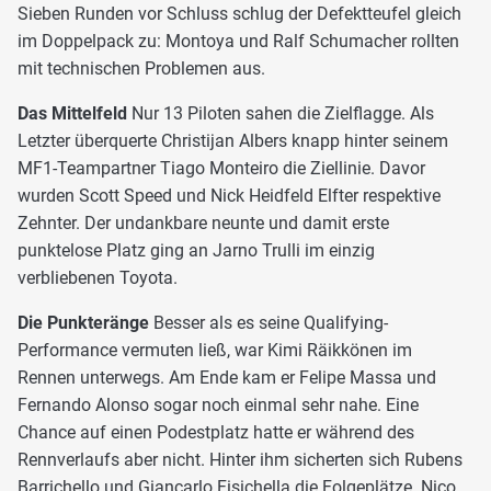
Sieben Runden vor Schluss schlug der Defektteufel gleich
im Doppelpack zu: Montoya und Ralf Schumacher rollten
mit technischen Problemen aus.
Das Mittelfeld
Nur 13 Piloten sahen die Zielflagge. Als
Letzter überquerte Christijan Albers knapp hinter seinem
MF1-Teampartner Tiago Monteiro die Ziellinie. Davor
wurden Scott Speed und Nick Heidfeld Elfter respektive
Zehnter. Der undankbare neunte und damit erste
punktelose Platz ging an Jarno Trulli im einzig
verbliebenen Toyota.
Die Punkteränge
Besser als es seine Qualifying-
Performance vermuten ließ, war Kimi Räikkönen im
Rennen unterwegs. Am Ende kam er Felipe Massa und
Fernando Alonso sogar noch einmal sehr nahe. Eine
Chance auf einen Podestplatz hatte er während des
Rennverlaufs aber nicht. Hinter ihm sicherten sich Rubens
Barrichello und Giancarlo Fisichella die Folgeplätze. Nico