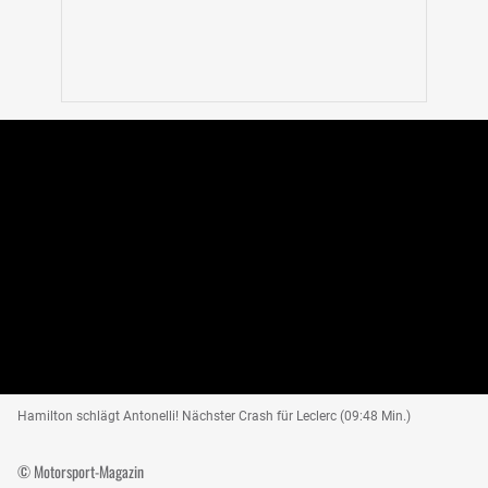
Hamilton schlägt Antonelli! Nächster Crash für Leclerc (09:48 Min.)
© Motorsport-Magazin