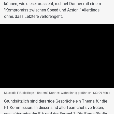
können, wie dieser aussieht, rechnet Danner mit einem
"Kompromiss zwischen Speed und Action." Allerdings
ohne, dass Letztere verlorengeht.
Muss die FIA die Regeln ändern? Danner: Wahnsinnig gefährlich! (33:09 Min.)
Grundsätzlich sind derartige Gespräche ein Thema für die
F1-Kommission. In dieser sind alle Teamchefs vertreten,
sowie Vertreter der
FIA
und der Formel 1. Die Frage für die