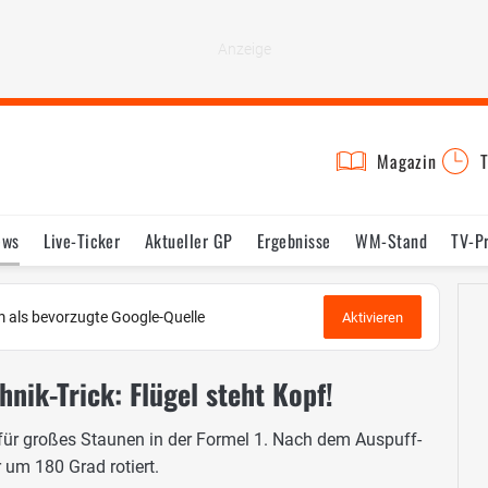
Magazin
T
ews
Live-Ticker
Aktueller GP
Ergebnisse
WM-Stand
TV-P
lder
Termine
Statistik
Testfahrten
Reglement
Lexikon
 als bevorzugte Google-Quelle
Aktivieren
hnik-Trick: Flügel steht Kopf!
r für großes Staunen in der Formel 1. Nach dem Auspuff-
 um 180 Grad rotiert.