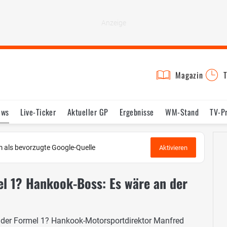
Magazin
T
ews
Live-Ticker
Aktueller GP
Ergebnisse
WM-Stand
TV-P
lder
Termine
Statistik
Testfahrten
Reglement
Lexikon
 als bevorzugte Google-Quelle
Aktivieren
el 1? Hankook-Boss: Es wäre an der
 der Formel 1? Hankook-Motorsportdirektor Manfred