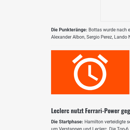
Die Punkteränge:
Bottas wurde nach ei
Alexander Albon, Sergio Perez, Lando N
Leclerc nutzt Ferrari-Power ge
Die Startphase:
Hamilton verteidigte s
um Verstappen und Leclerc. Die Top-6 h