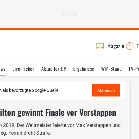
Magazin
T
ews
Live-Ticker
Aktueller GP
Ergebnisse
WM-Stand
TV-P
lder
Termine
Statistik
Testfahrten
Reglement
Lexikon
 als bevorzugte Google-Quelle
Aktivieren
ilton gewinnt Finale vor Verstappen
n 2019. Der Weltmeister feierte vor Max Verstappen und
g. Ferrari droht Strafe.