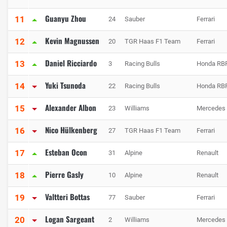
Guanyu Zhou
11
24
Sauber
Ferrari
Kevin Magnussen
12
20
TGR Haas F1 Team
Ferrari
Daniel Ricciardo
13
3
Racing Bulls
Honda RB
Yuki Tsunoda
14
22
Racing Bulls
Honda RB
Alexander Albon
15
23
Williams
Mercedes
Nico Hülkenberg
16
27
TGR Haas F1 Team
Ferrari
Esteban Ocon
17
31
Alpine
Renault
Pierre Gasly
18
10
Alpine
Renault
Valtteri Bottas
19
77
Sauber
Ferrari
Logan Sargeant
20
2
Williams
Mercedes