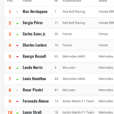
Pos
Fahrer
Nr
Konstrukteur
Motor
Max Verstappen
1
1
Red Bull Racing
Honda RB
Sergio Pérez
2
11
Red Bull Racing
Honda RB
Carlos Sainz jr.
3
55
Ferrari
Ferrari
Charles Leclerc
4
16
Ferrari
Ferrari
George Russell
5
63
Mercedes-AMG
Mercedes
Lando Norris
6
4
McLaren
Mercedes
Lewis Hamilton
7
44
Mercedes-AMG
Mercedes
Oscar Piastri
8
81
McLaren
Mercedes
Fernando Alonso
9
14
Aston Martin F1 Team
Mercedes
Lance Stroll
10
18
Aston Martin F1 Team
Mercedes