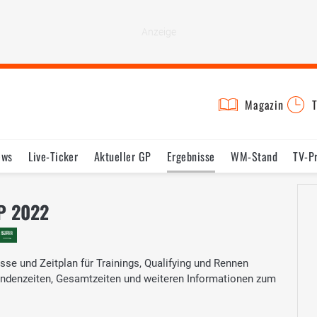
Magazin
T
ews
Live-Ticker
Aktueller GP
Ergebnisse
WM-Stand
TV-P
lder
Termine
Statistik
Testfahrten
Reglement
Lexikon
GP 2022
se und Zeitplan für Trainings, Qualifying und Rennen
 Rundenzeiten, Gesamtzeiten und weiteren Informationen zum