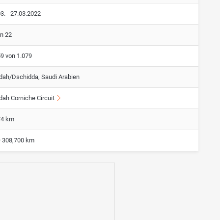
3. - 27.03.2022
on 22
59 von 1.079
dah/Dschidda, Saudi Arabien
dah Corniche Circuit
74 km
= 308,700 km