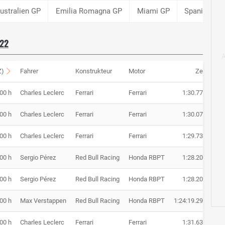
ustralien GP
Emilia Romagna GP
Miami GP
Spanien GP
22
Z)
Fahrer
Konstrukteur
Motor
Zeit
:00 h
Charles Leclerc
Ferrari
Ferrari
1:30.772
:00 h
Charles Leclerc
Ferrari
Ferrari
1:30.074
:00 h
Charles Leclerc
Ferrari
Ferrari
1:29.735
:00 h
Sergio Pérez
Red Bull Racing
Honda RBPT
1:28.200
:00 h
Sergio Pérez
Red Bull Racing
Honda RBPT
1:28.200
:00 h
Max Verstappen
Red Bull Racing
Honda RBPT
1:24:19.293
:00 h
Charles Leclerc
Ferrari
Ferrari
1:31.634