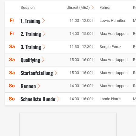
Session
Uhrzeit (MEZ)
Fahrer
K
1. Training
Fr
11:00 - 12:00 h
Lewis Hamilton
M
2. Training
Fr
14:00 - 15:00 h
Max Verstappen
R
3. Training
Sa
11:30 - 12:30 h
Sergio Pérez
R
Qualifying
Sa
15:00 - 16:00 h
Max Verstappen
R
Startaufstellung
Sa
15:00 - 16:00 h
Max Verstappen
R
Rennen
So
14:00 - 16:00 h
Max Verstappen
R
Schnellste Runde
So
14:00 - 16:00 h
Lando Norris
M