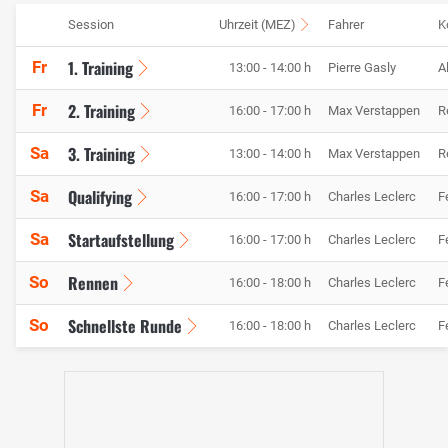
Session
Uhrzeit (MEZ)
Fahrer
K
1. Training
Fr
13:00 - 14:00 h
Pierre Gasly
A
2. Training
Fr
16:00 - 17:00 h
Max Verstappen
R
3. Training
Sa
13:00 - 14:00 h
Max Verstappen
R
Qualifying
Sa
16:00 - 17:00 h
Charles Leclerc
F
Startaufstellung
Sa
16:00 - 17:00 h
Charles Leclerc
F
Rennen
So
16:00 - 18:00 h
Charles Leclerc
F
Schnellste Runde
So
16:00 - 18:00 h
Charles Leclerc
F