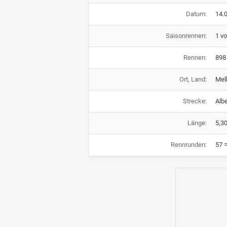
Datum:
14.0
Saisonrennen:
1 v
Rennen:
898
Ort, Land:
Mel
Strecke:
Albe
Länge:
5,3
Rennrunden:
57 