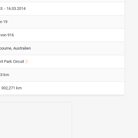
3. - 16.03.2014
on 19
 von 916
bourne, Australien
rt Park Circuit
03 km
= 302,271 km