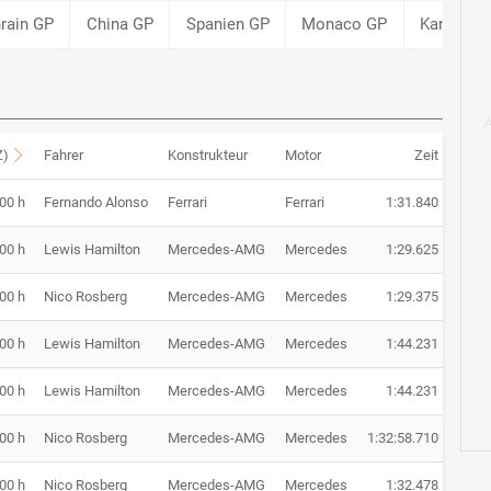
rain GP
China GP
Spanien GP
Monaco GP
Kanada G
Z)
Fahrer
Konstrukteur
Motor
Zeit
:00 h
Fernando Alonso
Ferrari
Ferrari
1:31.840
:00 h
Lewis Hamilton
Mercedes-AMG
Mercedes
1:29.625
:00 h
Nico Rosberg
Mercedes-AMG
Mercedes
1:29.375
:00 h
Lewis Hamilton
Mercedes-AMG
Mercedes
1:44.231
:00 h
Lewis Hamilton
Mercedes-AMG
Mercedes
1:44.231
:00 h
Nico Rosberg
Mercedes-AMG
Mercedes
1:32:58.710
:00 h
Nico Rosberg
Mercedes-AMG
Mercedes
1:32.478