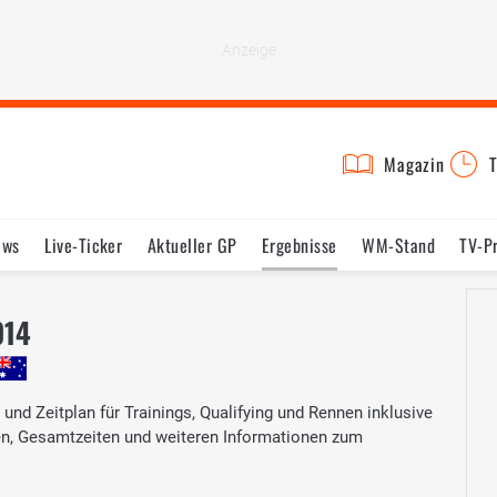
Magazin
T
ews
Live-Ticker
Aktueller GP
Ergebnisse
WM-Stand
TV-P
lder
Termine
Statistik
Testfahrten
Reglement
Lexikon
014
und Zeitplan für Trainings, Qualifying und Rennen inklusive
ten, Gesamtzeiten und weiteren Informationen zum