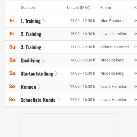
Session
Uhrzeit (MEZ)
Fahrer
K
1. Training
Fr
11:00 - 12:30 h
Nico Rosberg
M
2. Training
Fr
15:00 - 16:30 h
Lewis Hamilton
M
3. Training
Sa
11:00 - 12:00 h
Sebastian Vettel
R
Qualifying
Sa
14:00 - 15:00 h
Nico Rosberg
M
Startaufstellung
Sa
14:00 - 15:00 h
Nico Rosberg
M
Rennen
So
14:00 - 16:00 h
Lewis Hamilton
M
Schnellste Runde
So
14:00 - 16:00 h
Lewis Hamilton
M