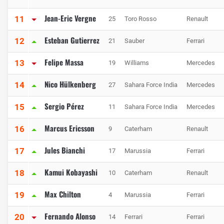
Jean-Eric Vergne
11
25
Toro Rosso
Renault
Esteban Gutierrez
12
21
Sauber
Ferrari
Felipe Massa
13
19
Williams
Mercedes
Nico Hülkenberg
14
27
Sahara Force India
Mercedes
Sergio Pérez
15
11
Sahara Force India
Mercedes
Marcus Ericsson
16
9
Caterham
Renault
Jules Bianchi
17
17
Marussia
Ferrari
Kamui Kobayashi
18
10
Caterham
Renault
Max Chilton
19
4
Marussia
Ferrari
Fernando Alonso
20
14
Ferrari
Ferrari