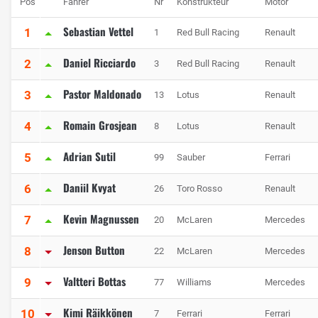
Pos
Fahrer
Nr
Konstrukteur
Motor
Sebastian Vettel
1
1
Red Bull Racing
Renault
Daniel Ricciardo
2
3
Red Bull Racing
Renault
Pastor Maldonado
3
13
Lotus
Renault
Romain Grosjean
4
8
Lotus
Renault
Adrian Sutil
5
99
Sauber
Ferrari
Daniil Kvyat
6
26
Toro Rosso
Renault
Kevin Magnussen
7
20
McLaren
Mercedes
Jenson Button
8
22
McLaren
Mercedes
Valtteri Bottas
9
77
Williams
Mercedes
Kimi Räikkönen
10
7
Ferrari
Ferrari