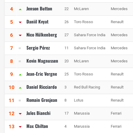
Jenson Button
4
22
McLaren
Mercedes
Daniil Kvyat
5
26
Toro Rosso
Renault
Nico Hülkenberg
6
27
Sahara Force India
Mercedes
Sergio Pérez
7
11
Sahara Force India
Mercedes
Kevin Magnussen
8
20
McLaren
Mercedes
Jean-Eric Vergne
9
25
Toro Rosso
Renault
Daniel Ricciardo
10
3
Red Bull Racing
Renault
Romain Grosjean
11
8
Lotus
Renault
Jules Bianchi
12
17
Marussia
Ferrari
Max Chilton
13
4
Marussia
Ferrari