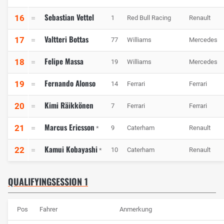
Sebastian Vettel
16
1
Red Bull Racing
Renault
Valtteri Bottas
17
77
Williams
Mercedes
Felipe Massa
18
19
Williams
Mercedes
Fernando Alonso
19
14
Ferrari
Ferrari
Kimi Räikkönen
20
7
Ferrari
Ferrari
Marcus Ericsson
21
9
Caterham
Renault
*
Kamui Kobayashi
22
10
Caterham
Renault
*
QUALIFYINGSESSION 1
Pos
Fahrer
Anmerkung