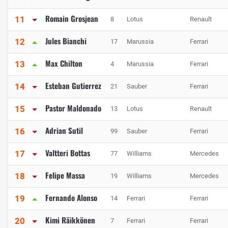
Romain Grosjean
11
8
Lotus
Renault
Jules Bianchi
12
17
Marussia
Ferrari
Max Chilton
13
4
Marussia
Ferrari
Esteban Gutierrez
14
21
Sauber
Ferrari
Pastor Maldonado
15
13
Lotus
Renault
Adrian Sutil
16
99
Sauber
Ferrari
Valtteri Bottas
17
77
Williams
Mercedes
Felipe Massa
18
19
Williams
Mercedes
Fernando Alonso
19
14
Ferrari
Ferrari
Kimi Räikkönen
20
7
Ferrari
Ferrari