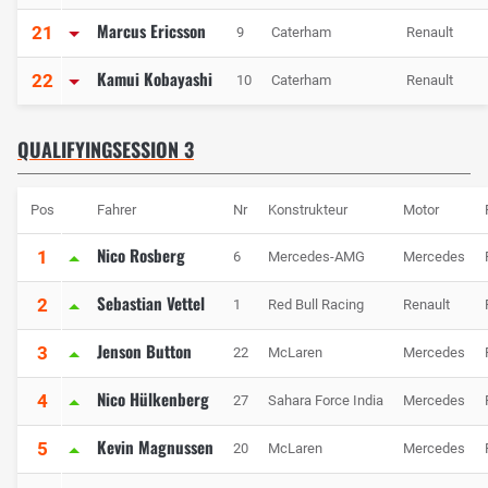
Marcus Ericsson
21
9
Caterham
Renault
Kamui Kobayashi
22
10
Caterham
Renault
QUALIFYINGSESSION 3
Pos
Fahrer
Nr
Konstrukteur
Motor
Nico Rosberg
1
6
Mercedes-AMG
Mercedes
Sebastian Vettel
2
1
Red Bull Racing
Renault
Jenson Button
3
22
McLaren
Mercedes
Nico Hülkenberg
4
27
Sahara Force India
Mercedes
Kevin Magnussen
5
20
McLaren
Mercedes