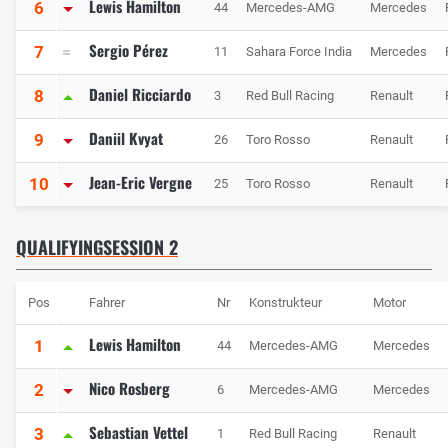
Lewis Hamilton
6
44
Mercedes-AMG
Mercedes
Sergio Pérez
7
11
Sahara Force India
Mercedes
Daniel Ricciardo
8
3
Red Bull Racing
Renault
Daniil Kvyat
9
26
Toro Rosso
Renault
Jean-Eric Vergne
10
25
Toro Rosso
Renault
QUALIFYINGSESSION 2
Pos
Fahrer
Nr
Konstrukteur
Motor
Lewis Hamilton
1
44
Mercedes-AMG
Mercedes
Nico Rosberg
2
6
Mercedes-AMG
Mercedes
Sebastian Vettel
3
1
Red Bull Racing
Renault