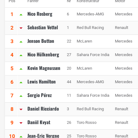
Pos
Fahrer
Nr
Konstrukteur
Motor
Nico Rosberg
1
6
Mercedes-AMG
Mercedes
Sebastian Vettel
2
1
Red Bull Racing
Renault
Jenson Button
3
22
McLaren
Mercedes
Nico Hülkenberg
4
27
Sahara Force India
Mercedes
Kevin Magnussen
5
20
McLaren
Mercedes
Lewis Hamilton
6
44
Mercedes-AMG
Mercedes
Sergio Pérez
7
11
Sahara Force India
Mercedes
Daniel Ricciardo
8
3
Red Bull Racing
Renault
Daniil Kvyat
9
26
Toro Rosso
Renault
Jean-Eric Vergne
10
25
Toro Rosso
Renault