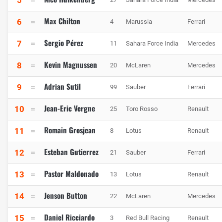
Max Chilton
6
4
Marussia
Ferrari
Sergio Pérez
7
11
Sahara Force India
Mercedes
Kevin Magnussen
8
20
McLaren
Mercedes
Adrian Sutil
9
99
Sauber
Ferrari
Jean-Eric Vergne
10
25
Toro Rosso
Renault
Romain Grosjean
11
8
Lotus
Renault
Esteban Gutierrez
12
21
Sauber
Ferrari
Pastor Maldonado
13
13
Lotus
Renault
Jenson Button
14
22
McLaren
Mercedes
Daniel Ricciardo
15
3
Red Bull Racing
Renault