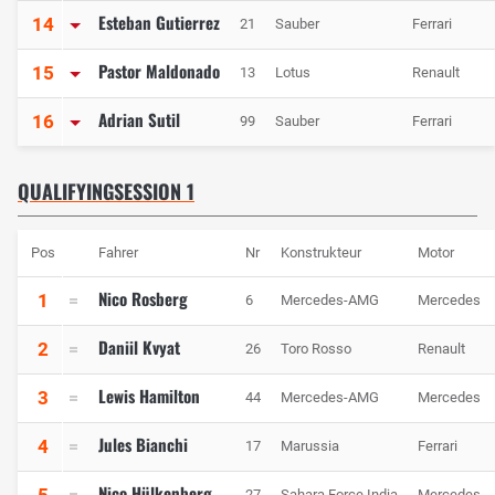
Esteban Gutierrez
14
21
Sauber
Ferrari
Pastor Maldonado
15
13
Lotus
Renault
Adrian Sutil
16
99
Sauber
Ferrari
QUALIFYINGSESSION 1
Pos
Fahrer
Nr
Konstrukteur
Motor
Nico Rosberg
1
6
Mercedes-AMG
Mercedes
Daniil Kvyat
2
26
Toro Rosso
Renault
Lewis Hamilton
3
44
Mercedes-AMG
Mercedes
Jules Bianchi
4
17
Marussia
Ferrari
Nico Hülkenberg
5
27
Sahara Force India
Mercedes